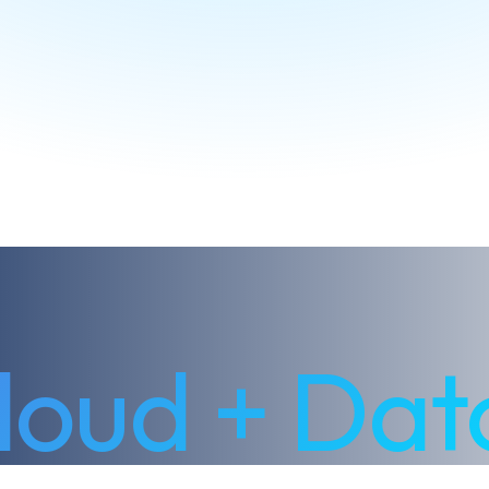
a tu negoc
loud + Dat