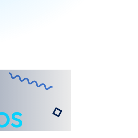
io con
os