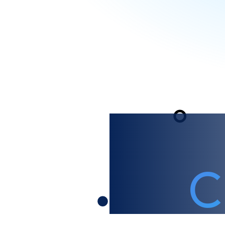
Escal
C