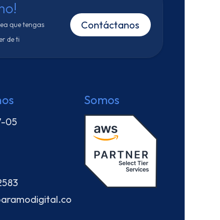
mo!
Contáctanos
sea que tengas
r de ti
nos
Somos
7-05
2583
aramodigital.co