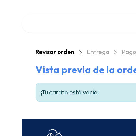
Ir al contenido
Inicio
Cursos
Cita
Empleos
Eventos
Conta
Revisar orden
Entrega
Pag
Vista previa de la ord
¡Tu carrito está vacío!