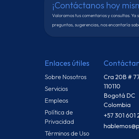
¡Contáctanos hoy mis
Valoramos tus comentarios y consultas. Ya 
preguntas, sugerencias, nos encantaría sabe
Enlaces útiles
Contácta
Sobre Nosotros
Cra 20B # 7
110110
Servicios
Bogotá DC
Empleos
Colombia
Política de
+57 301 601 
Privacidad
hablemos@p
Términos de Uso