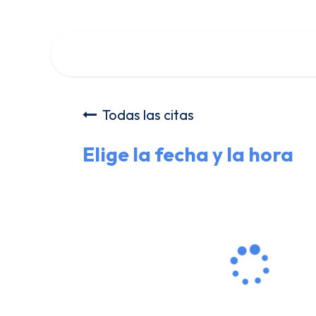
Ir al contenido
Inicio
Cursos
Cita
Empleos
Eventos
Conta
Todas las citas
Elige la fecha y la hora