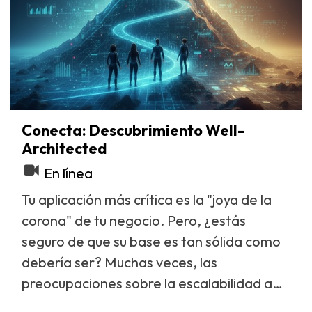
forma más rápida y directa de
operación mensual en AWS, y un
demostrarte que tu inversión en la nube
cronograma tentativo.
puede ser más eficiente.
Durante esta sesión, nuestro equipo de
arquitectos cloud se conecta contigo,
comparte pantalla y:
Conecta: Descubrimiento Well-
Architected
Analiza en vivo tu factura de AWS:
En línea
Nos sumergimos en los principales
Tu aplicación más crítica es la "joya de la
puntos de consumo que estás teniendo
corona" de tu negocio. Pero, ¿estás
hoy.
seguro de que su base es tan sólida como
Identifica Oportunidades Claras:
debería ser? Muchas veces, las
Detectamos el "desperdicio" o las
Resultado para Ti:
preocupaciones sobre la escalabilidad a
optimizaciones de bajo esfuerzo y alto
largo plazo, la seguridad o el rendimiento
impacto.
Sales de la reunión con
3 acciones