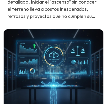
Warm Standby, etc.), adaptadas a tu
detallado. Iniciar el "ascenso" sin conocer
presupuesto y objetivos.
el terreno lleva a costos inesperados,
retrasos y proyectos que no cumplen su
objetivo.
Esta es una sesión de trabajo, un
taller de
descubrimiento profundo
.
No es una presentación de ventas; es la
primera etapa de la planificación de tu
expedición a la nube. Nuestros arquitectos
cloud trabajan mano a mano con tu equipo
de TI para realizar un "reconocimiento del
terreno" y:
Realizar el Discovery Técnico:
Analizamos a fondo tu infraestructura,
aplicaciones y bases de datos
actuales.