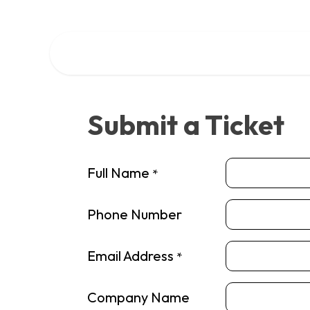
Ir al contenido
Inicio
Cursos
Cita
Empleos
Eventos
Conta
Submit a Ticket
Full Name
*
Phone Number
Email Address
*
Company Name