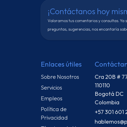
¡Contáctanos hoy mis
Valoramos tus comentarios y consultas. Ya 
preguntas, sugerencias, nos encantaría sabe
Enlaces útiles
Contácta
Sobre Nosotros
Cra 20B # 7
110110
Servicios
Bogotá DC
Empleos
Colombia
Política de
+57 301 601 
Privacidad
hablemos@p