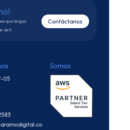
mo!
Contáctanos
sea que tengas
r de ti
nos
Somos
7-05
2583
aramodigital.co