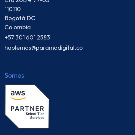
110110
Bogotá DC
Colombia
+57 301 601 2583
hablemos@paramodigital.co
Somos